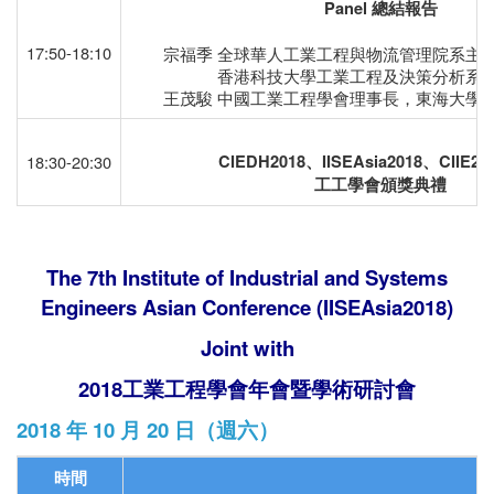
Panel
總結報告
17:50-18:10
宗福季 全球華人工業工程與物流管理院系主任
香港科技大學工業工程及決策分析系教
王茂駿 中國工業工程學會理事長，東海大學
18:30-20:30
CIEDH2018
、
IISEAsia2018
、
CIIE2
工工學會頒獎典禮
The 7th Institute of Industrial and Systems
Engineers Asian Conference (IISEAsia2018)
Joint with
2018工業工程學會年會暨學術研討會
2018
年
10
月
20
日（週六）
時間